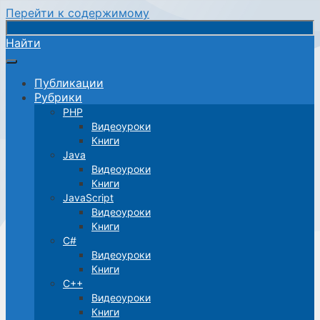
Перейти к содержимому
Найти
Публикации
Рубрики
PHP
Видеоуроки
Книги
Java
Видеоуроки
Книги
JavaScript
Видеоуроки
Книги
C#
Видеоуроки
Книги
C++
Видеоуроки
Книги