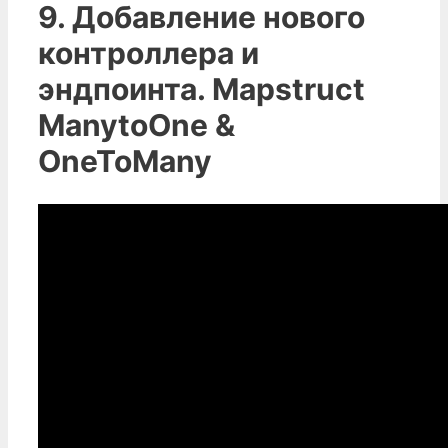
9. Добавление нового
контроллера и
эндпоинта. Mapstruct
ManytoOne &
OneToMany