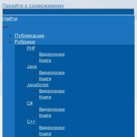
Перейти к содержимому
Найти
Публикации
Рубрики
PHP
Видеоуроки
Книги
Java
Видеоуроки
Книги
JavaScript
Видеоуроки
Книги
C#
Видеоуроки
Книги
C++
Видеоуроки
Книги