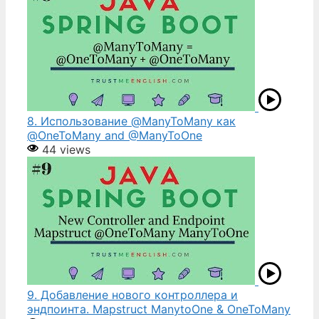
8. Использование @ManyToMany как
@OneToMany and @ManyToOne
44 views
9. Добавление нового контроллера и
эндпоинта. Mapstruct ManytoOne & OneToMany