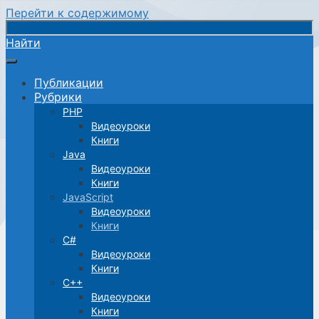
Перейти к содержимому
Найти
Публикации
Рубрики
PHP
Видеоуроки
Книги
Java
Видеоуроки
Книги
JavaScript
Видеоуроки
Книги
C#
Видеоуроки
Книги
C++
Видеоуроки
Книги