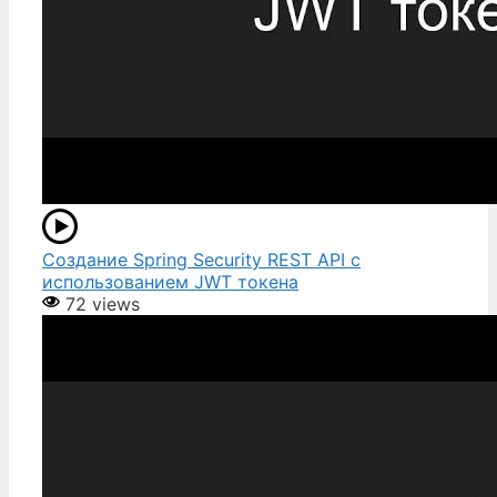
Создание Spring Security REST API с
использованием JWT токена
72 views