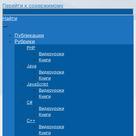
Перейти к содержимому
Найти
Публикации
Рубрики
PHP
Видеоуроки
Книги
Java
Видеоуроки
Книги
JavaScript
Видеоуроки
Книги
C#
Видеоуроки
Книги
C++
Видеоуроки
Книги