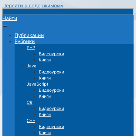
Перейти к содержимому
Найти
Публикации
Рубрики
PHP
Видеоуроки
Книги
Java
Видеоуроки
Книги
JavaScript
Видеоуроки
Книги
C#
Видеоуроки
Книги
C++
Видеоуроки
Книги