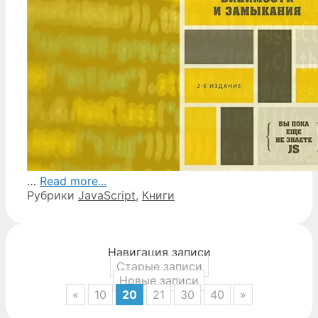
…
Read more...
Рубрики
JavaScript
,
Книги
Навигация записи
Старые записи
Новые записи
«
10
20
21
30
40
»