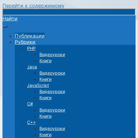
Перейти к содержимому
Найти
Публикации
Рубрики
PHP
Видеоуроки
Книги
Java
Видеоуроки
Книги
JavaScript
Видеоуроки
Книги
C#
Видеоуроки
Книги
C++
Видеоуроки
Книги